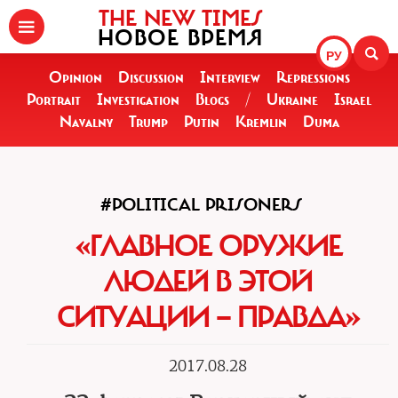
THE NEW TIMES
НОВОЕ ВРЕМЯ
РУ
Opinion
Discussion
Interview
Repressions
Portrait
Investigation
Blogs
/
Ukraine
Israel
Navalny
Trump
Putin
Kremlin
Duma
#POLITICAL PRISONERS
«ГЛАВНОЕ ОРУЖИЕ
ЛЮДЕЙ В ЭТОЙ
СИТУАЦИИ — ПРАВДА»
2017.08.28