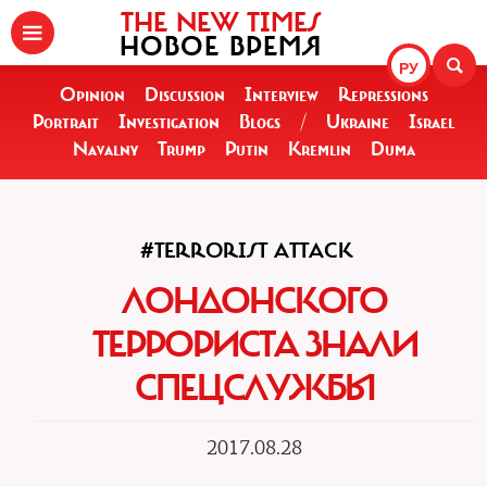
THE NEW TIMES
НОВОЕ ВРЕМЯ
РУ
Opinion
Discussion
Interview
Repressions
Portrait
Investigation
Blogs
/
Ukraine
Israel
Navalny
Trump
Putin
Kremlin
Duma
#TERRORIST ATTACK
ЛОНДОНСКОГО
ТЕРРОРИСТА ЗНАЛИ
СПЕЦСЛУЖБЫ
2017.08.28