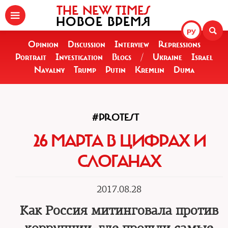
THE NEW TIMES
НОВОЕ ВРЕМЯ
РУ
Opinion
Discussion
Interview
Repressions
Portrait
Investigation
Blogs
/
Ukraine
Israel
Navalny
Trump
Putin
Kremlin
Duma
#PROTEST
26 МАРТА В ЦИФРАХ И
СЛОГАНАХ
2017.08.28
Как Россия митинговала против