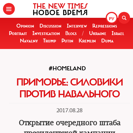
THE NEW TIMES
НОВОЕ ВРЕМЯ
РУ
Opinion
Discussion
Interview
Repressions
Portrait
Investigation
Blogs
/
Ukraine
Israel
Navalny
Trump
Putin
Kremlin
Duma
#HOMELAND
ПРИМОРЬЕ: СИЛОВИКИ
ПРОТИВ НАВАЛЬНОГО
2017.08.28
Открытие очередного штаба