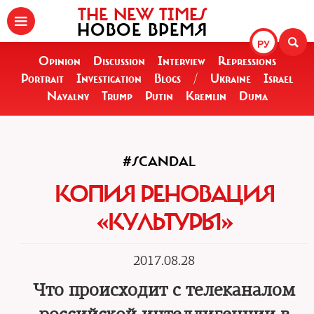
THE NEW TIMES
НОВОЕ ВРЕМЯ
РУ
Opinion
Discussion
Interview
Repressions
Portrait
Investigation
Blogs
/
Ukraine
Israel
Navalny
Trump
Putin
Kremlin
Duma
#SCANDAL
КОПИЯ РЕНОВАЦИЯ
«КУЛЬТУРЫ»
2017.08.28
Что происходит с телеканалом