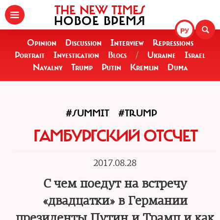
THE NEW TIMES
НОВОЕ ВРЕМЯ
РУ
Opinion
Discussion
Interview
Repressions
Portrait
Investigation
Blogs
/
Ukraine
Israel
Navalny
Trump
Putin
Kremlin
Duma
#SUMMIT
#TRUMP
ГАМБУРГСКИЙ ОТСЧЕТ
2017.08.28
С чем поедут на встречу
«двадцатки» в Германии
президенты Путин и Трамп и как