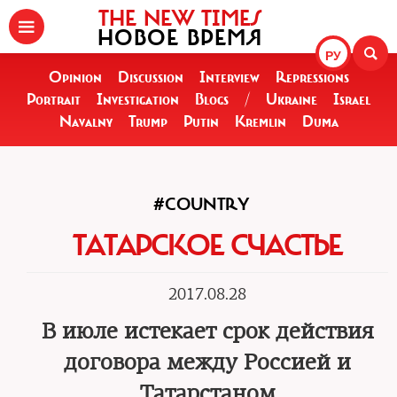
THE NEW TIMES
НОВОЕ ВРЕМЯ
РУ
Opinion
Discussion
Interview
Repressions
Portrait
Investigation
Blogs
/
Ukraine
Israel
Navalny
Trump
Putin
Kremlin
Duma
#COUNTRY
ТАТАРСКОЕ СЧАСТЬЕ
2017.08.28
В июле истекает срок действия
договора между Россией и
Татарстаном