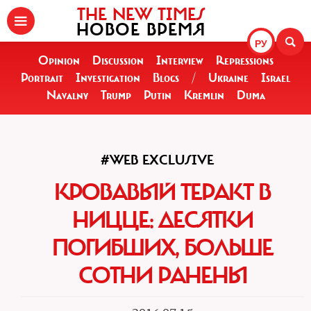
THE NEW TIMES
НОВОЕ ВРЕМЯ
РУ
Opinion
Discussion
Interview
Repressions
Portrait
Investigation
Blogs
/
Ukraine
Israel
Navalny
Trump
Putin
Kremlin
Duma
#WEB EXCLUSIVE
КРОВАВЫЙ ТЕРАКТ В
НИЦЦЕ: ДЕСЯТКИ
ПОГИБШИХ, БОЛЬШЕ
СОТНИ РАНЕНЫ