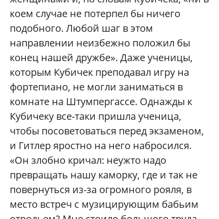
коем случае не потерпел бы ничего
подобного. Любой шаг в этом
направлении неизбежно положил бы
конец нашей дружбе». Даже ученицы,
которым Кубичек преподавал игру на
фортепиано, не могли заниматься в
комнате на Штумпергассе. Однажды к
Кубичеку все-таки пришла ученица,
чтобы посоветоваться перед экзаменом,
и Гитлер яростно на него набросился.
«Он злобно кричал: неужто надо
превращать нашу каморку, где и так не
повернуться из-за огромного рояля, в
место встреч с музицирующим бабьим
отродьем? Мне стоило большого труда