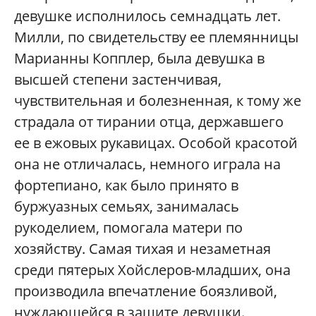
девушке исполнилось семнадцать лет.
Милли, по свидетельству ее племянницы
Марианны Копплер, была девушка в
высшей степени застенчивая,
чувствительная и болезненная, к тому же
страдала от тирании отца, державшего
ее в ежовых рукавицах. Особой красотой
она не отличалась, немного играла на
фортепиано, как было принято в
буржуазных семьях, занималась
рукоделием, помогала матери по
хозяйству. Самая тихая и незаметная
среди пятерых Хойслеров-младших, она
производила впечатление боязливой,
нуждающейся в защите девушки.