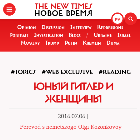
THE NEW TIMES
НОВОЕ ВРЕМЯ
РУ
Opinion
Discussion
Interview
Repressions
Portrait
Investigation
Blogs
/
Ukraine
Israel
Navalny
Trump
Putin
Kremlin
Duma
#TOPICS
#WEB EXCLUSIVE
#READING
ЮНЫЙ ГИТЛЕР И
ЖЕНЩИНЫ
2016.07.06 |
Perevod s nemetskogo Olgi Kozonkovoy