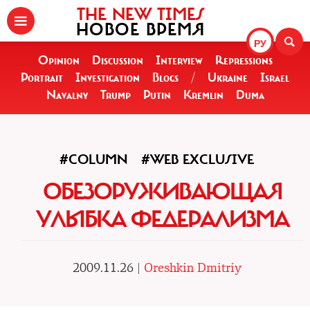
THE NEW TIMES
НОВОЕ ВРЕМЯ
РУ
Opinion
Discussion
Interview
Repressions
Portrait
Investigation
Blogs
/
Ukraine
Israel
Navalny
Trump
Putin
Kremlin
Duma
#COLUMN
#WEB EXCLUSIVE
ОБЕЗОРУЖИВАЮЩАЯ
УЛЫБКА ФЕДЕРАЛИЗМА
2009.11.26 |
Oreshkin Dmitriy