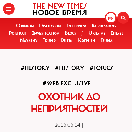
THE NEW TIMES
НОВОЕ ВРЕМЯ
РУ
Opinion
Discussion
Interview
Repressions
Portrait
Investigation
Blogs
/
Ukraine
Israel
Navalny
Trump
Putin
Kremlin
Duma
#HISTORY
#HISTORY
#TOPICS
#WEB EXCLUSIVE
ОХОТНИК ДО
НЕПРИЯТНОСТЕЙ
2016.06.14 |