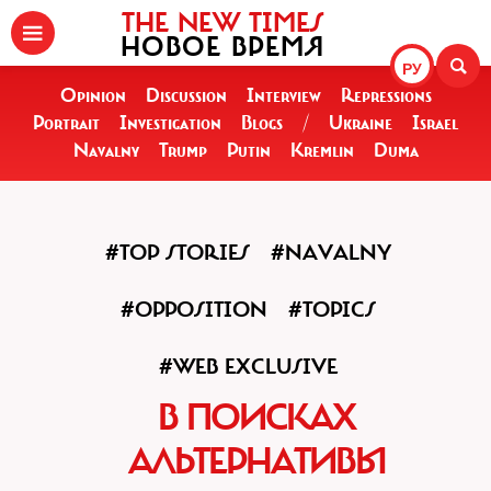
THE NEW TIMES
НОВОЕ ВРЕМЯ
РУ
Opinion
Discussion
Interview
Repressions
Portrait
Investigation
Blogs
/
Ukraine
Israel
Navalny
Trump
Putin
Kremlin
Duma
#TOP STORIES
#NAVALNY
#OPPOSITION
#TOPICS
#WEB EXCLUSIVE
В ПОИСКАХ
АЛЬТЕРНАТИВЫ