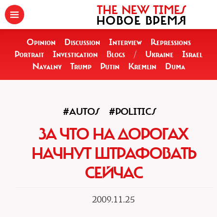
THE NEW TIMES
НОВОЕ ВРЕМЯ
Opinion
Discussion
Interview
Repressions
Portrait
Investigation
Blogs
/
Ukraine
Israel
Navalny
Trump
Putin
Kremlin
Duma
#AUTOS
#POLITICS
ЗА ЧТО НА ДОРОГАХ
НАЧНУТ ШТРАФОВАТЬ
СЕЙЧАС
2009.11.25