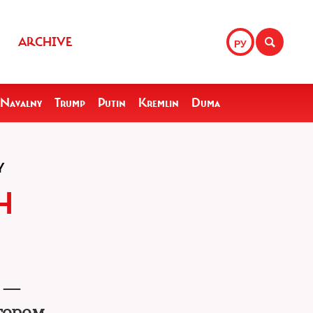
ARCHIVE
РУ
Navalny
Trump
Putin
Kremlin
Duma
Y
Н
* —