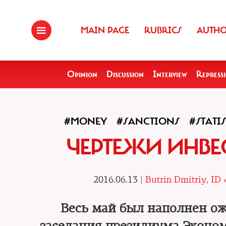
MAIN PAGE
RUBRICS
AUTH
Opinion
Discussion
Interview
Repress
#MONEY
#SANCTIONS
#STATIS
ЧЕРТЕЖИ ИНВ
2016.06.13 |
Butrin Dmitriy, ID
Весь май был наполнен о