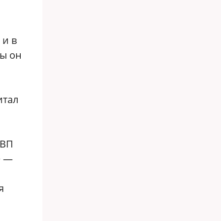
 и в
ы он
итал
ВВП
е —
я