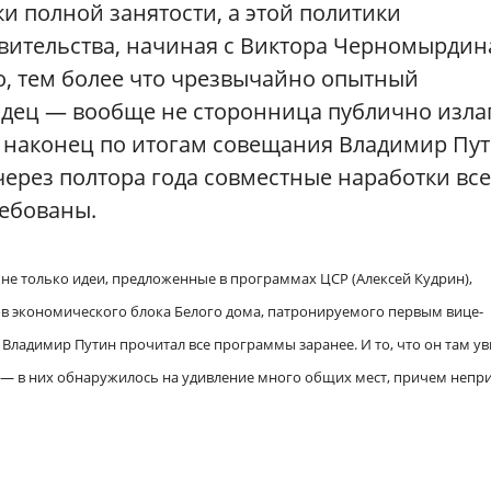
и полной занятости, а этой политики
вительства, начиная с Виктора Черномырдин
о, тем более что чрезвычайно опытный
одец — вообще не сторонница публично изла
и наконец по итогам совещания Владимир Пу
и через полтора года совместные наработки все
ребованы.
 не только идеи, предложенные в программах ЦСР (Алексей Кудрин),
ров экономического блока Белого дома, патронируемого первым вице-
ладимир Путин прочитал все программы заранее. И то, что он там ув
ь — в них обнаружилось на удивление много общих мест, причем непр