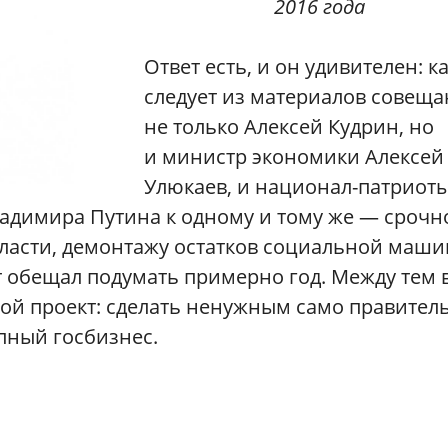
2016 года
Ответ есть, и он удивителен: к
следует из материалов совеща
не только Алексей Кудрин, но
и министр экономики Алексей
Улюкаев, и национал-патриот
ладимира Путина к одному и тому же — срочн
асти, демонтажу остатков социальной маш
 обещал подумать примерно год. Между тем 
угой проект: сделать ненужным само правител
упный госбизнес.