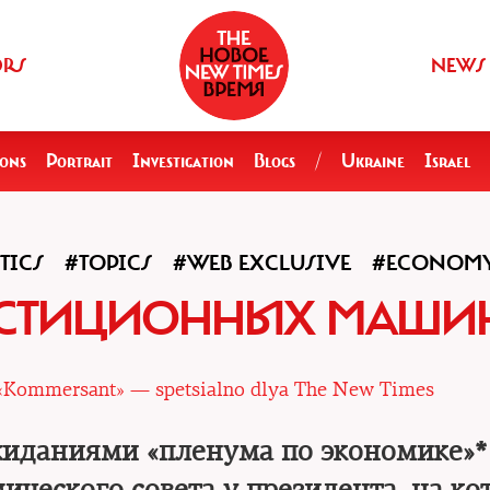
ORS
NEWS
ions
Portrait
Investigation
Blogs
/
Ukraine
Israel
TICS
#TOPICS
#WEB EXCLUSIVE
#ECONOM
ЕСТИЦИОННЫХ МАШИ
 «Kommersant» — spetsialno dlya The New Times
жиданиями «пленума по экономике»