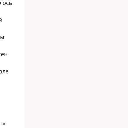
лось
й
рм
жен
але
ть