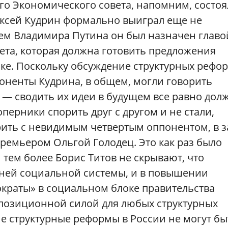
го Экономического совета, напомним, состоя
лексей Кудрин формально выиграл еще не
ем Владимира Путина он был назначен главо
ета, которая должна готовить предложения
ке. Поскольку обсуждение структурных рефо
поненты Кудрина, в общем, могли говорить
 — сводить их идеи в будущем все равно дол
перники спорить друг с другом и не стали,
рить с невидимым четвертым оппонентом, в з
емьером Ольгой Голодец. Это как раз было
и тем более Борис Титов не скрывают, что
ней социальной системы, и в повышении
ократы» в социальном блоке правительства
ппозиционной силой для любых структурных
е структурные реформы в России не могут бы