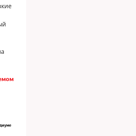
зкие
ый
ча
бемом
идиуме