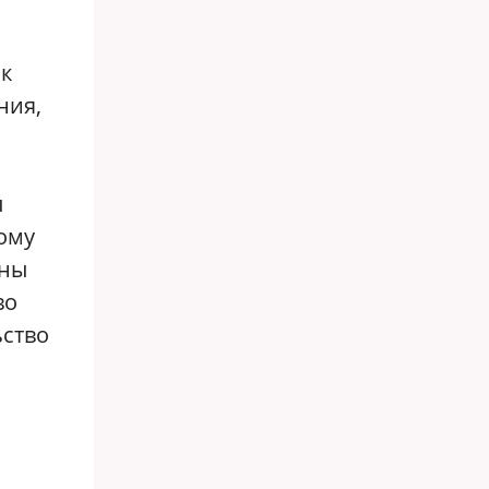
ак
ния,
ы
ому
ины
во
ьство