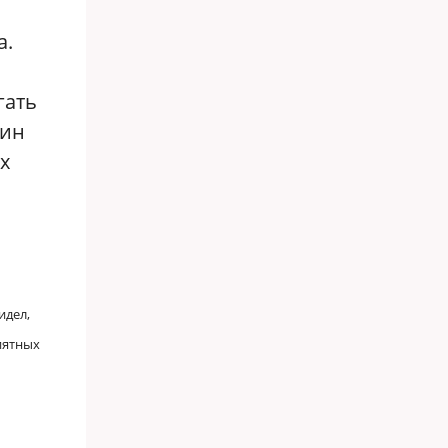
а.
гать
тин
х
идел,
иятных