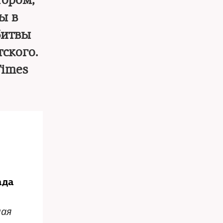
тором,
ы в
битвы
ского.
Times
ада
мая