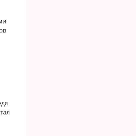
ми
ов
удя
итал