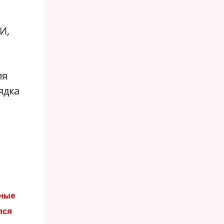
И,
ля
ядка
ьные
лся