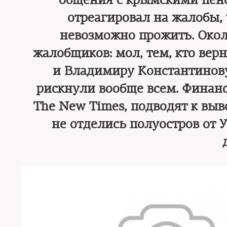
общения с крымскими пен
отреагировал на жалобы, 
невозможно прожить. Око
жалобщиков: мол, тем, кто вер
и Владимиру Константинову,
рискнули вообще всем. Финан
The New Times, подводят к вы
не отделись полуостров от 