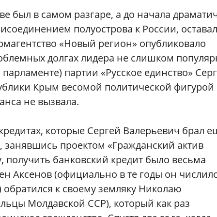
еве был в самом разгаре, а до начала драмати
исоединением полуострова к России, остава
рмагентство «Новый регион» опубликовало
облемных долгах лидера не слишком популя
м парламенте) партии «Русское единство» Сер
публики Крым весомой политической фигурой
анса не вызвала.
кредитах, которые Сергей Валерьевич брал е
ы, занявшись проектом «Гражданский актив
у, получить банковский кредит было весьма
н Аксенов (официально в те годы он числил
 обратился к своему земляку Николаю
льцы Молдавской ССР), который как раз