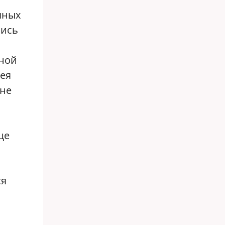
чных
лись
рной
гея
 не
ще
ся