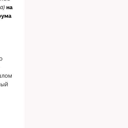
а)
на
рума
о
е
ошлом
ный