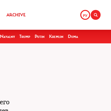
ARCHIVE
РУ
Navalny
Trump
Putin
Kremlin
Duma
его