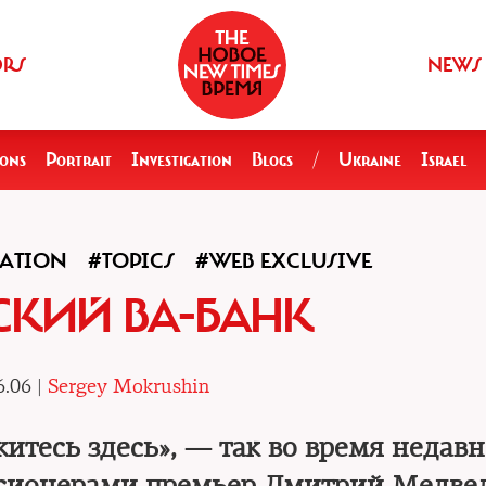
ORS
NEWS
ions
Portrait
Investigation
Blogs
/
Ukraine
Israel
GATION
#TOPICS
#WEB EXCLUSIVE
КИЙ ВА-БАНК
6.06 |
Sergey Mokrushin
итесь здесь», — так во время недавн