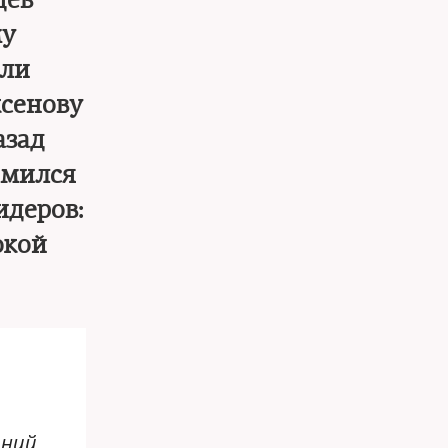
дев
му
или
ксенову
азад
омился
идеров:
окой
йний