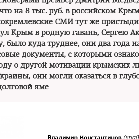
сионерами премьер Дмитрий Медве
что на 8 тыс. руб. в российском Кры
локремлевские СМИ тут же пристыд
нул Крым в родную гавань, Сергею А
 было куда труднее, они два года н
совые документы, с которыми ознак
воду о другой мотивации крымских л
Украины, они могли оказаться в глуб
долговой яме
(кра
Владимир Константинов