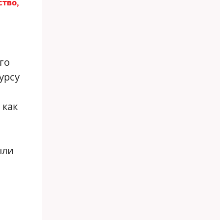
ство,
го
курсу
 как
ыли