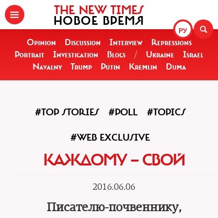
THE NEW TIMES
НОВОЕ ВРЕМЯ
РУ
Opinion
Discussion
Interview
Repressions
Portrait
Investigation
Blogs
/
Ukraine
Israel
Navalny
Trump
Putin
Kremlin
Duma
#TOP STORIES
#POLL
#TOPICS
#WEB EXCLUSIVE
КАЖДОМУ — СВОЙ
2016.06.06
Писателю-почвеннику,