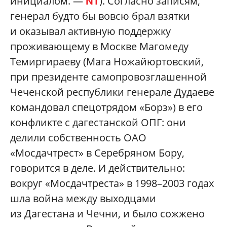
инициалом. —
). Согласно записям,
NT
генерал будто бы вовсю брал взятки
и оказывал активную поддержку
проживающему в Москве Магомеду
Темиргираеву (Мага Ножайюртовский,
при президенте самопровозглашенной
Чеченской республики генерале Дудаеве
командовал спецотрядом «Борз») в его
конфликте с дагестанской ОПГ: они
делили собственность ОАО
«Мосдачтрест» в Серебряном Бору,
говорится в деле. И действительно:
вокруг «Мосдачтреста» в 1998–2003 годах
шла война между выходцами
из Дагестана и Чечни, и было сожжено