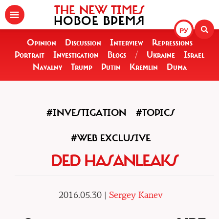
THE NEW TIMES
НОВОЕ ВРЕМЯ
РУ
Opinion
Discussion
Interview
Repressions
Portrait
Investigation
Blogs
/
Ukraine
Israel
Navalny
Trump
Putin
Kremlin
Duma
#INVESTIGATION
#TOPICS
#WEB EXCLUSIVE
DED HASANLEAKS
2016.05.30 |
Sergey Kanev