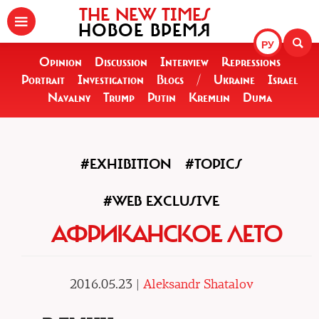
THE NEW TIMES
НОВОЕ ВРЕМЯ
РУ
Opinion
Discussion
Interview
Repressions
Portrait
Investigation
Blogs
/
Ukraine
Israel
Navalny
Trump
Putin
Kremlin
Duma
#EXHIBITION
#TOPICS
#WEB EXCLUSIVE
АФРИКАНСКОЕ ЛЕТО
2016.05.23 |
Aleksandr Shatalov