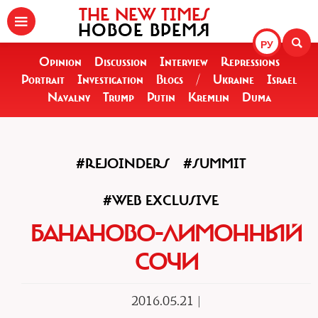
THE NEW TIMES
НОВОЕ ВРЕМЯ
РУ
Opinion
Discussion
Interview
Repressions
Portrait
Investigation
Blogs
/
Ukraine
Israel
Navalny
Trump
Putin
Kremlin
Duma
#REJOINDERS
#SUMMIT
#WEB EXCLUSIVE
БАНАНОВО-ЛИМОННЫЙ
СОЧИ
2016.05.21 |