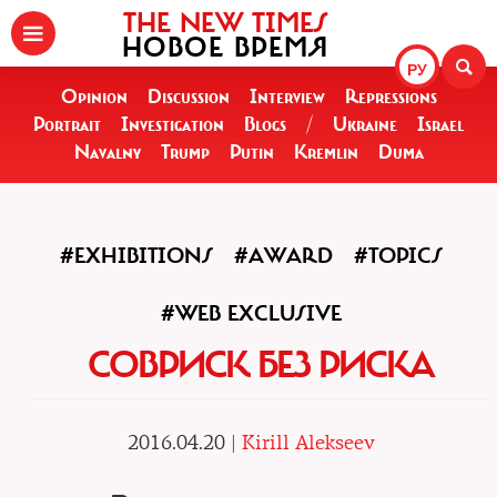
THE NEW TIMES
НОВОЕ ВРЕМЯ
РУ
Opinion
Discussion
Interview
Repressions
Portrait
Investigation
Blogs
/
Ukraine
Israel
Navalny
Trump
Putin
Kremlin
Duma
#EXHIBITIONS
#AWARD
#TOPICS
#WEB EXCLUSIVE
СОВРИСК БЕЗ РИСКА
2016.04.20 |
Kirill Alekseev