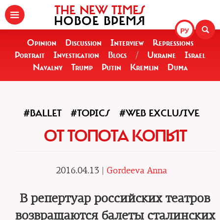
THE NEW TIMES
НОВОЕ ВРЕМЯ
РУ
Opinion
Discussion
Interview
Repressions
Portrait
Investigation
Blogs
/
Ukraine
Israel
Navalny
Trump
Putin
Kremlin
Duma
#BALLET
#TOPICS
#WEB EXCLUSIVE
ОТ ТОПОТА КОПЫТ
2016.04.13 |
Gordeeva Anna
В репертуар российских театров
возвращаются балеты сталинских