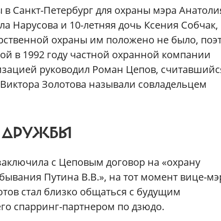
ы в Санкт-Петербург для охраны мэра Анатоли
ла Нарусова и 10-летняя дочь Ксения Собчак,
арственной охраны им положено не было, поэ
ной в 1992 году частной охранной компании
изацией руководил Роман Цепов, считавшийс
Виктора Золотова называли совладельцем
 ДРУЖБЫ
 заключила с Цеповым договор на «охрану
бывания Путина В.В.», на тот момент вице-мэ
отов стал близко общаться с будущим
его спарринг-партнером по дзюдо.