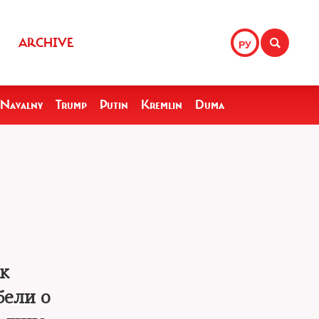
ARCHIVE
РУ
Navalny
Trump
Putin
Kremlin
Duma
к
бели о