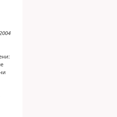
2004
ени:
ле
они
»