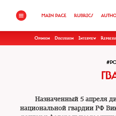
MAIN PAGE
RUBRICS
AUTH
Opinion
Discussion
Interview
Repress
#PO
ГВ
Назначенный 5 апреля д
национальной гвардии РФ Вик