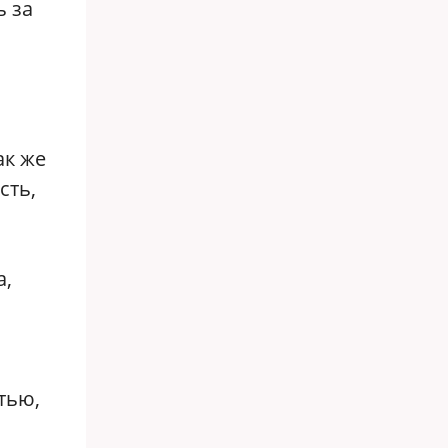
ь за
ак же
сть,
а,
тью,