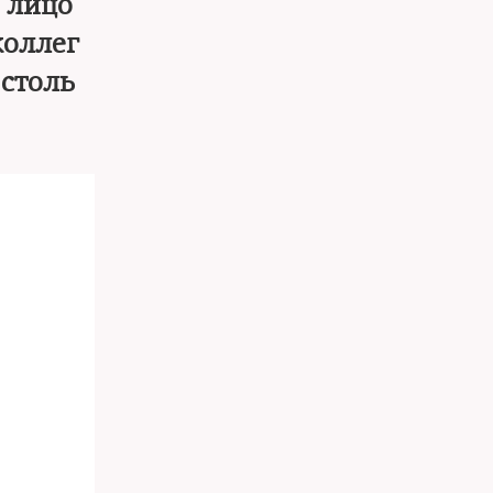
е лицо
коллег
 столь