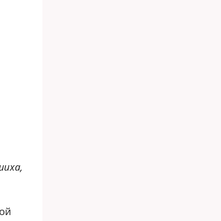
шиха,
кой