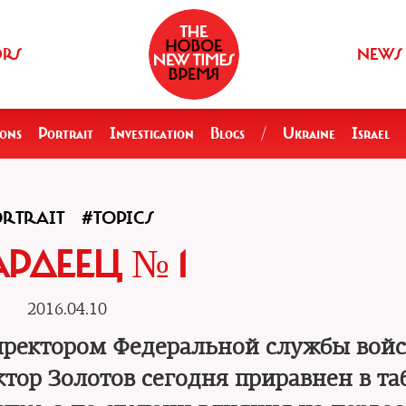
ORS
NEWS
ions
Portrait
Investigation
Blogs
/
Ukraine
Israel
RTRAIT
#TOPICS
АРДЕЕЦ № 1
2016.04.10
иректором Федеральной службы войс
тор Золотов сегодня приравнен в та