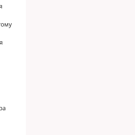
я
тому
я
ра