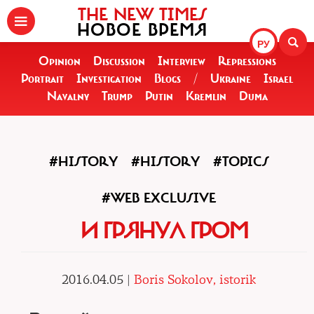
THE NEW TIMES
НОВОЕ ВРЕМЯ
РУ
Opinion
Discussion
Interview
Repressions
Portrait
Investigation
Blogs
/
Ukraine
Israel
Navalny
Trump
Putin
Kremlin
Duma
#HISTORY
#HISTORY
#TOPICS
#WEB EXCLUSIVE
И ГРЯНУЛ ГРОМ
2016.04.05 |
Boris Sokolov, istorik