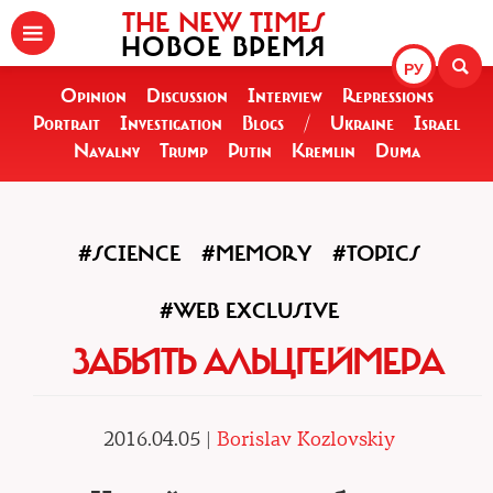
THE NEW TIMES
НОВОЕ ВРЕМЯ
РУ
Opinion
Discussion
Interview
Repressions
Portrait
Investigation
Blogs
/
Ukraine
Israel
Navalny
Trump
Putin
Kremlin
Duma
#SCIENCE
#MEMORY
#TOPICS
#WEB EXCLUSIVE
ЗАБЫТЬ АЛЬЦГЕЙМЕРА
2016.04.05 |
Borislav Kozlovskiy