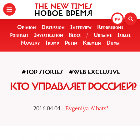
THE NEW TIMES
НОВОЕ ВРЕМЯ
РУ
Opinion
Discussion
Interview
Repressions
Portrait
Investigation
Blogs
/
Ukraine
Israel
Navalny
Trump
Putin
Kremlin
Duma
#TOP STORIES
#WEB EXCLUSIVE
КТО УПРАВЛЯЕТ РОССИЕЙ?
2016.04.04 |
Evgeniya Albats*