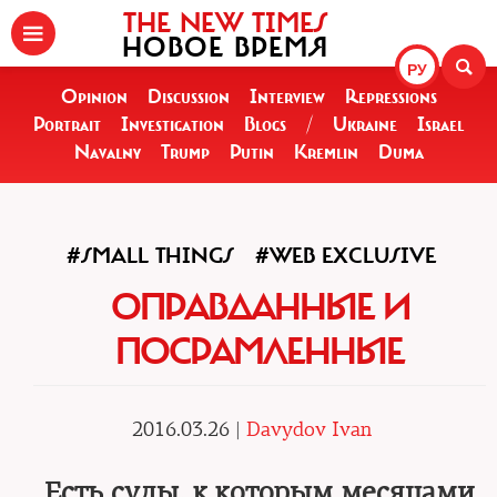
THE NEW TIMES
НОВОЕ ВРЕМЯ
РУ
Opinion
Discussion
Interview
Repressions
Portrait
Investigation
Blogs
/
Ukraine
Israel
Navalny
Trump
Putin
Kremlin
Duma
#SMALL THINGS
#WEB EXCLUSIVE
ОПРАВДАННЫЕ И
ПОСРАМЛЕННЫЕ
2016.03.26 |
Davydov Ivan
Есть суды, к которым месяцами