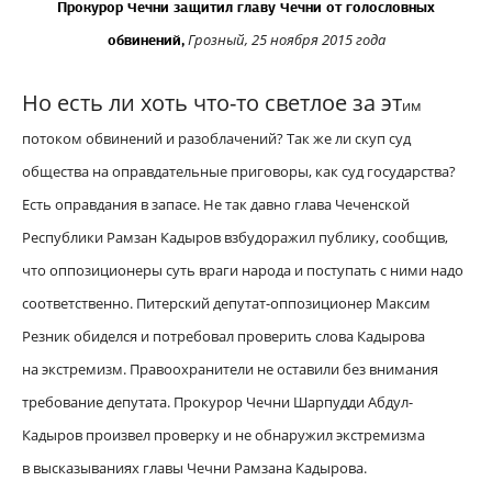
Прокурор Чечни защитил главу Чечни от голословных
Грозный, 25 ноября 2015 года
обвинений,
Но есть ли хоть что-то светлое за эт
им
потоком обвинений и разоблачений? Так же ли скуп суд
общества на оправдательные приговоры, как суд государства?
Есть оправдания в запасе. Не так давно глава Чеченской
Республики Рамзан Кадыров взбудоражил публику, сообщив,
что оппозиционеры суть враги народа и поступать с ними надо
соответственно. Питерский депутат-оппозиционер Максим
Резник обиделся и потребовал проверить слова Кадырова
на экстремизм. Правоохранители не оставили без внимания
требование депутата. Прокурор Чечни Шарпудди Абдул-
Кадыров произвел проверку и не обнаружил экстремизма
в высказываниях главы Чечни Рамзана Кадырова.