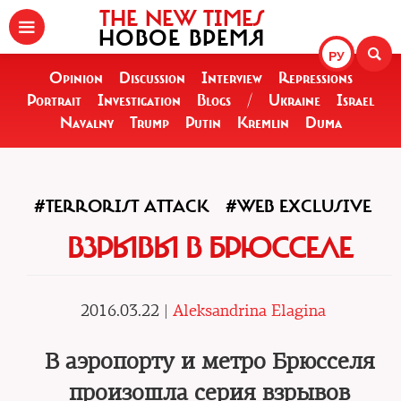
THE NEW TIMES
НОВОЕ ВРЕМЯ
РУ
Opinion
Discussion
Interview
Repressions
Portrait
Investigation
Blogs
/
Ukraine
Israel
Navalny
Trump
Putin
Kremlin
Duma
#TERRORIST ATTACK
#WEB EXCLUSIVE
ВЗРЫВЫ В БРЮССЕЛЕ
2016.03.22 |
Aleksandrina Elagina
В аэропорту и метро Брюсселя
произошла серия взрывов