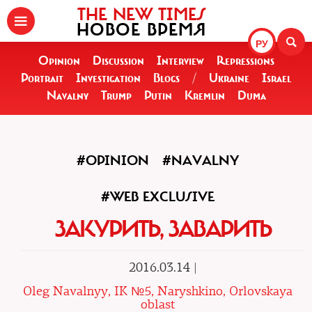
THE NEW TIMES
НОВОЕ ВРЕМЯ
РУ
Opinion
Discussion
Interview
Repressions
Portrait
Investigation
Blogs
/
Ukraine
Israel
Navalny
Trump
Putin
Kremlin
Duma
#OPINION
#NAVALNY
#WEB EXCLUSIVE
ЗАКУРИТЬ, ЗАВАРИТЬ
2016.03.14 |
Oleg Navalnyy, IK №5, Naryshkino, Orlovskaya
oblast