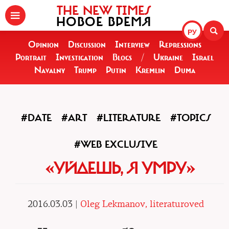
THE NEW TIMES
НОВОЕ ВРЕМЯ
РУ
Opinion
Discussion
Interview
Repressions
Portrait
Investigation
Blogs
/
Ukraine
Israel
Navalny
Trump
Putin
Kremlin
Duma
#DATE
#ART
#LITERATURE
#TOPICS
#WEB EXCLUSIVE
«УЙДЕШЬ, Я УМРУ»
2016.03.03 |
Oleg Lekmanov, literaturoved