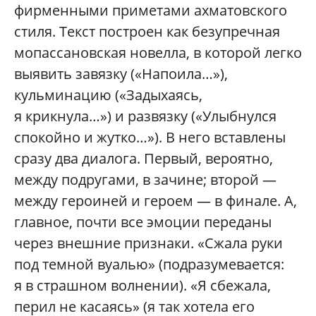
фирменными приметами ахматовского
стиля. Текст построен как безупречная
мопассановская новелла, в которой легко
выявить завязку («Напоила…»),
кульминацию («Задыхаясь,
я крикнула…») и развязку («Улыбнулся
спокойно и жутко…»). В него вставлены
сразу два диалога. Первый, вероятно,
между подругами, в зачине; второй —
между героиней и героем — в финале. А,
главное, почти все эмоции переданы
через внешние признаки. «Сжала руки
под темной вуалью» (подразумевается:
я в страшном волнении). «Я сбежала,
перил не касаясь» (я так хотела его