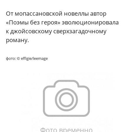
От мопассановской новеллы автор
«Поэмы без героя» эволюционировала
к джойсовскому сверхзагадочному
роману.
фото: © effigie/leemage