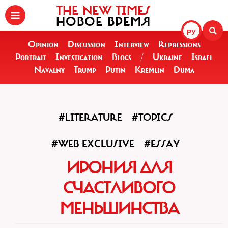
THE NEW TIMES
НОВОЕ ВРЕМЯ
РУ
Opinion
Discussion
Interview
Repressions
Portrait
Investigation
Blogs
/
Ukraine
Israel
Navalny
Trump
Putin
Kremlin
Duma
#LITERATURE
#TOPICS
#WEB EXCLUSIVE
#ESSAY
ИРОНИЯ ДЛЯ
СЧАСТЛИВОГО
МЕНЬШИНСТВА