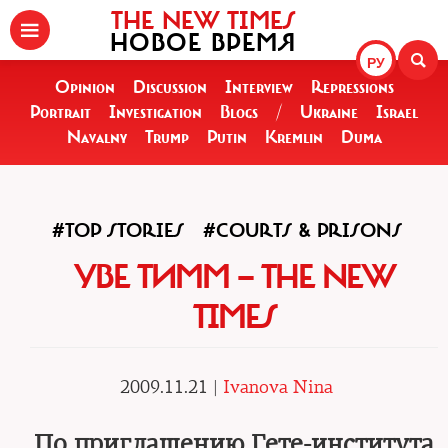
THE NEW TIMES
НОВОЕ ВРЕМЯ
РУ
Opinion
Discussion
Interview
Repressions
Portrait
Investigation
Blogs
/
Ukraine
Israel
Navalny
Trump
Putin
Kremlin
Duma
#TOP STORIES
#COURTS & PRISONS
УВЕ ТИММ — THE NEW
TIMES
2009.11.21 |
Ivanova Nina
По приглашению Гете-института