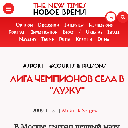
THE NEW TIMES
НОВОЕ ВРЕМЯ
РУ
Opinion
Discussion
Interview
Repressions
Portrait
Investigation
Blogs
/
Ukraine
Israel
Navalny
Trump
Putin
Kremlin
Duma
#SPORT
#COURTS & PRISONS
ЛИГА ЧЕМПИОНОВ СЕЛА В
"ЛУЖУ"
2009.11.21 |
Mikulik Sergey
В Москве сыгран первый матч