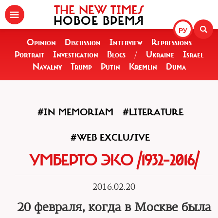
THE NEW TIMES
НОВОЕ ВРЕМЯ
РУ
Opinion
Discussion
Interview
Repressions
Portrait
Investigation
Blogs
/
Ukraine
Israel
Navalny
Trump
Putin
Kremlin
Duma
#IN MEMORIAM
#LITERATURE
#WEB EXCLUSIVE
УМБЕРТО ЭКО /1932–2016/
2016.02.20
20 февраля, когда в Москве была