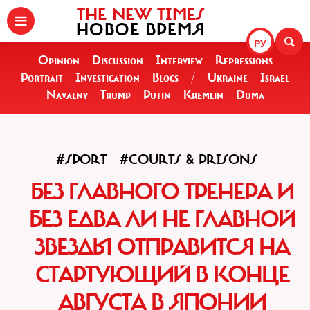
THE NEW TIMES
НОВОЕ ВРЕМЯ
РУ
Opinion
Discussion
Interview
Repressions
Portrait
Investigation
Blogs
/
Ukraine
Israel
Navalny
Trump
Putin
Kremlin
Duma
#SPORT
#COURTS & PRISONS
БЕЗ ГЛАВНОГО ТРЕНЕРА И
БЕЗ ЕДВА ЛИ НЕ ГЛАВНОЙ
ЗВЕЗДЫ ОТПРАВИТСЯ НА
СТАРТУЮЩИЙ В КОНЦЕ
АВГУСТА В ЯПОНИИ