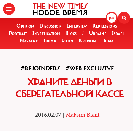
THE NEW TIMES
НОВОЕ ВРЕМЯ
РУ
Opinion
Discussion
Interview
Repressions
Portrait
Investigation
Blogs
/
Ukraine
Israel
Navalny
Trump
Putin
Kremlin
Duma
#REJOINDERS
#WEB EXCLUSIVE
ХРАНИТЕ ДЕНЬГИ В
СБЕРЕГАТЕЛЬНОЙ КАССЕ
2016.02.07 |
Maksim Blant