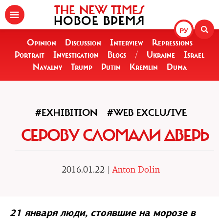
THE NEW TIMES
НОВОЕ ВРЕМЯ
РУ
Opinion
Discussion
Interview
Repressions
Portrait
Investigation
Blogs
/
Ukraine
Israel
Navalny
Trump
Putin
Kremlin
Duma
#EXHIBITION
#WEB EXCLUSIVE
СЕРОВУ СЛОМАЛИ ДВЕРЬ
2016.01.22 |
Anton Dolin
21 января люди, стоявшие на морозе в