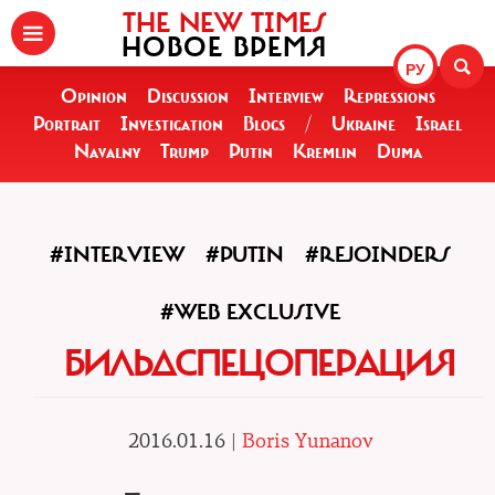
THE NEW TIMES
НОВОЕ ВРЕМЯ
РУ
Opinion
Discussion
Interview
Repressions
Portrait
Investigation
Blogs
/
Ukraine
Israel
Navalny
Trump
Putin
Kremlin
Duma
#INTERVIEW
#PUTIN
#REJOINDERS
#WEB EXCLUSIVE
БИЛЬДСПЕЦОПЕРАЦИЯ
2016.01.16 |
Boris Yunanov