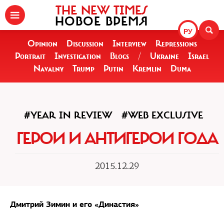
THE NEW TIMES
НОВОЕ ВРЕМЯ
РУ
Opinion
Discussion
Interview
Repressions
Portrait
Investigation
Blogs
/
Ukraine
Israel
Navalny
Trump
Putin
Kremlin
Duma
#YEAR IN REVIEW
#WEB EXCLUSIVE
ГЕРОИ И АНТИГЕРОИ ГОДА
2015.12.29
Дмитрий Зимин и его «Династия»