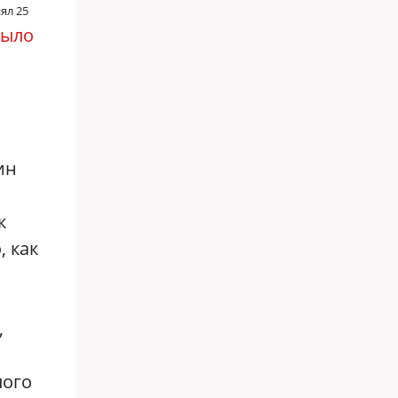
ял 25
было
ин
к
, как
,
лого