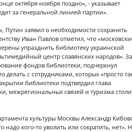
конце октября-ноября поздно», - указывает
едит за генеральной линией партии».
», Путин заявил о необходимости сохранить
ентству Иван Павлов отметил, что «московски
амерены упразднить библиотеку украинской
ультимедийный центр славянских народов». З
ование фондов библиотеки, подчеркнул
то делать с сотрудниками, которых «просто та
 закрытии библиотеки подтвердил глава
и, межрегиональных связей и туризма стол
артамента культуры Москвы Александр Кибов
то надо кого-то уволить или сократить, нет». 