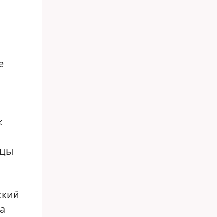
е
а
к
ицы
ский
На