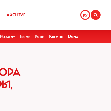
ARCHIVE
РУ
Navalny
Trump
Putin
Kremlin
Duma
ТОРА
Ы,