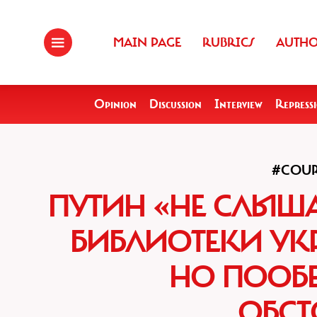
MAIN PAGE
RUBRICS
AUTH
Opinion
Discussion
Interview
Repress
#COU
ПУТИН «НЕ СЛЫША
БИБЛИОТЕКИ УК
НО ПООБ
ОБСТ