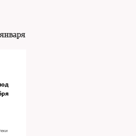
 января
под
ября
теки