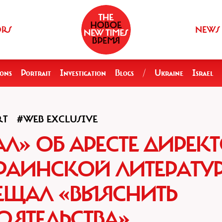
ORS
NEWS
ions
Portrait
Investigation
Blogs
/
Ukraine
Israel
RT
#WEB EXCLUSIVE
Л» ОБ АРЕСТЕ ДИРЕК
РАИНСКОЙ ЛИТЕРАТУР
ЕЩАЛ «ВЫЯСНИТЬ
ОЯТЕЛЬСТВА»