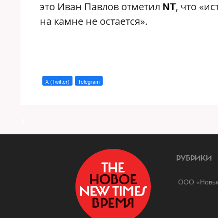
это Иван Павлов отметил
, что «и
NT
на камне не остается».
X (Twitter)
Telegram
a
РУБРИКИ
ООО «Новые