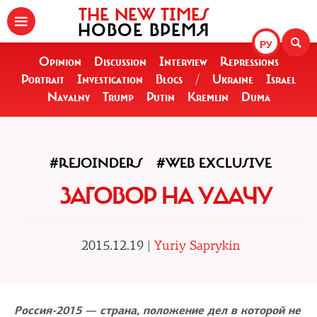
THE NEW TIMES
НОВОЕ ВРЕМЯ
РУ
Opinion
Discussion
Interview
Repressions
Portrait
Investigation
Blogs
/
Ukraine
Israel
Navalny
Trump
Putin
Kremlin
Duma
#REJOINDERS
#WEB EXCLUSIVE
ЗАГОВОР НА УДАЧУ
2015.12.19 |
Yuriy Saprykin
Россия-2015 — страна, положение дел в которой не