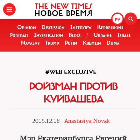
THE NEW TIMES
НОВОЕ ВРЕМЯ
РУ
Opinion
Discussion
Interview
Repressions
Portrait
Investigation
Blogs
/
Ukraine
Israel
Navalny
Trump
Putin
Kremlin
Duma
#WEB EXCLUSIVE
РОЙЗМАН ПРОТИВ
КУЙВАШЕВА
2015.12.18 |
Anastasiya Novak
Мэр Екатеринбурга Евгений