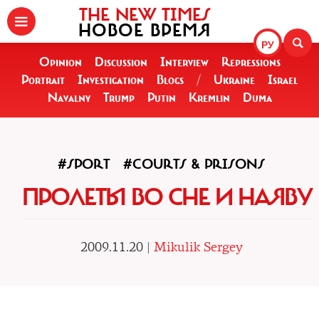
THE NEW TIMES
НОВОЕ ВРЕМЯ
РУ
Opinion
Discussion
Interview
Repressions
Portrait
Investigation
Blogs
/
Ukraine
Israel
Navalny
Trump
Putin
Kremlin
Duma
#SPORT
#COURTS & PRISONS
ПРОЛЕТЫ ВО СНЕ И НАЯВУ
2009.11.20 |
Mikulik Sergey