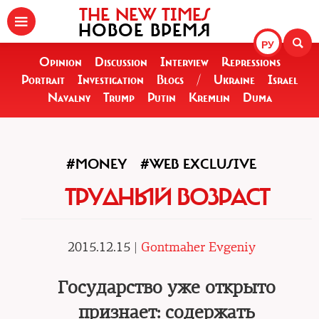
THE NEW TIMES
НОВОЕ ВРЕМЯ
РУ
Opinion
Discussion
Interview
Repressions
Portrait
Investigation
Blogs
/
Ukraine
Israel
Navalny
Trump
Putin
Kremlin
Duma
#MONEY
#WEB EXCLUSIVE
ТРУДНЫЙ ВОЗРАСТ
2015.12.15 |
Gontmaher Evgeniy
Государство уже открыто
признает: содержать