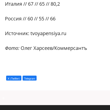
Италия //
67 // 65
//
80,2
Россия //
60 //
55
//
66
Источник:
tvoyapensiya.ru
Фото:
Олег Харсеев/Коммерсантъ
X (Twitter)
Telegram
a