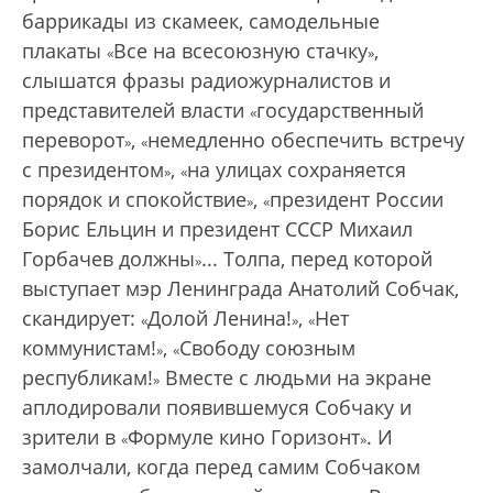
баррикады из скамеек, самодельные
плакаты
Все на всесоюзную стачку
,
«
»
слышатся фразы радиожурналистов и
представителей власти
государственный
«
переворот
,
немедленно обеспечить встречу
»
«
с президентом
,
на улицах сохраняется
»
«
порядок и спокойствие
,
президент России
»
«
Борис Ельцин и президент СССР Михаил
Горбачев должны
... Толпа, перед которой
»
выступает мэр Ленинграда Анатолий Собчак,
скандирует:
Долой Ленина!
,
Нет
«
»
«
коммунистам!
,
Свободу союзным
»
«
республикам!
Вместе с людьми на экране
»
аплодировали появившемуся Собчаку и
зрители в
Формуле кино Горизонт
. И
«
»
замолчали, когда перед самим Собчаком