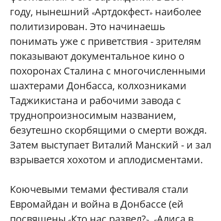
году, нынешний
Артдокфест
наиболее
«
»
политизирован. Это начинаешь
понимать уже с приветствия - зрителям
показывают документальное кино о
похоронах Сталина с многочисленными
шахтерами Донбасса, колхозниками
Таджикистана и рабочими завода с
труднопроизносимым названием,
безутешно скорбящими о смерти вождя.
Затем выступает Виталий Манский - и зал
взрывается хохотом и аплодисментами.
Коючевыми темами фестиваля стали
Евромайдан и война в Донбассе (ей
посвящены
Кто нас развел?
,
Алиса в
«
»
«