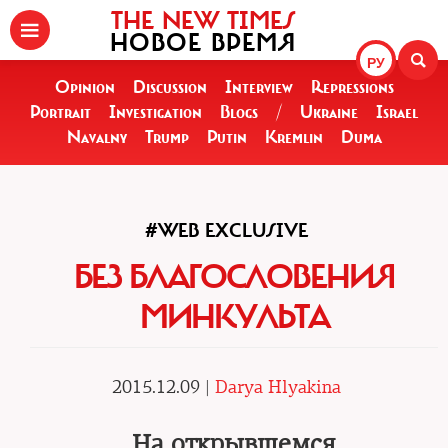
THE NEW TIMES
НОВОЕ ВРЕМЯ
РУ
Opinion
Discussion
Interview
Repressions
Portrait
Investigation
Blogs
/
Ukraine
Israel
Navalny
Trump
Putin
Kremlin
Duma
#WEB EXCLUSIVE
БЕЗ БЛАГОСЛОВЕНИЯ
МИНКУЛЬТА
2015.12.09 |
Darya Hlyakina
На открывшемся