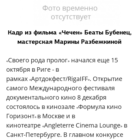
Кадр из фильма «Чечен» Беаты Бубенец,
мастерская Марины Разбежкиной
Своего рода пролог
начался еще 15
«
»
октября в Риге - в
рамках
Артдокфест/RigaIFF
. Открытие
«
»
самого Международного фестиваля
документального кино 8 декабря
состоялось в кинозале
Формула кино
«
Горизонт
в Москве и в
»
кинотеатре
Angleterre
Cinema
Lounge
в
«
»
Санкт-Петербурге. В главном конкурсе