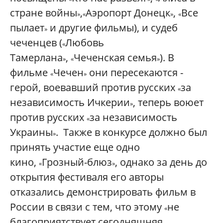
стране войны
,
Аэропорт Донецк
,
Все
»
«
»
«
пылает
и другие фильмы), и судеб
»
чеченцев (
Любовь
«
Тамерлана
,
Чеченская семья
). В
»
«
»
фильме
Чечен
они пересекаются -
«
»
герой, воевавший против русских
за
«
независимость Ичкерии
, теперь воюет
»
против русских
за независимость
«
Украины
. Также в конкурсе должно был
»
принять участие еще одно
кино,
Грозный-блюз
, однако за день до
«
»
открытия фестиваля его авторы
отказались демонстрировать фильм в
России в связи с тем, что этому
не
«
благоприятствует сегодняшняя