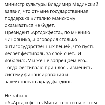
министр культуры Владимир Мединский
заявил, что отныне государственная
поддержка Виталию Манскому
оказываться не будет.
Президент
Артдокфеста
, по мнению
«
»
чиновника,
наговорил столько
«
антигосударственных вещей, что пусть
делает фестиваль за свой счет
. И
»
добавил:
Мы же не запрещаем его
.
«
»
Тогда фестивалю пришлось изменить
систему финансирования и
задействовать краудфандинг.
Не забыло
об
Артдокфесте
Министерство и в этом
«
»