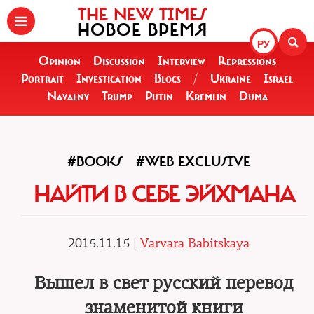
THE NEW TIMES
НОВОЕ ВРЕМЯ
РУ
Opinion
Discussion
Interview
Repressions
Portrait
Investigation
Blogs
/
Ukraine
Israel
Navalny
Trump
Putin
Kremlin
Duma
#BOOKS
#WEB EXCLUSIVE
НАЙТИ В СЕБЕ ЭЙХМАНА
2015.11.15 |
Varvara Babitskaya
Вышел в свет русский перевод
знаменитой книги