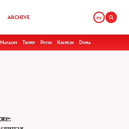
ARCHIVE
РУ
Navalny
Trump
Putin
Kremlin
Duma
же: