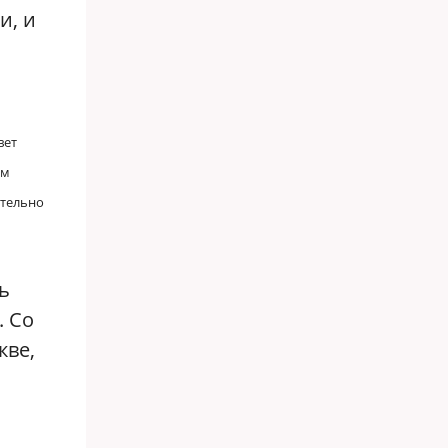
и, и
вет
ом
ательно
ь
. Со
кве,