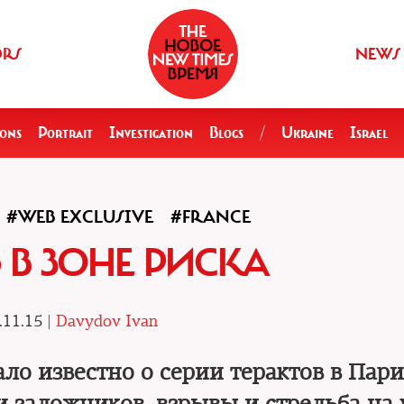
ORS
NEWS
ions
Portrait
Investigation
Blogs
/
Ukraine
Israel
#WEB EXCLUSIVE
#FRANCE
В ЗОНЕ РИСКА
.11.15 |
Davydov Ivan
ало известно о серии терактов в Пари