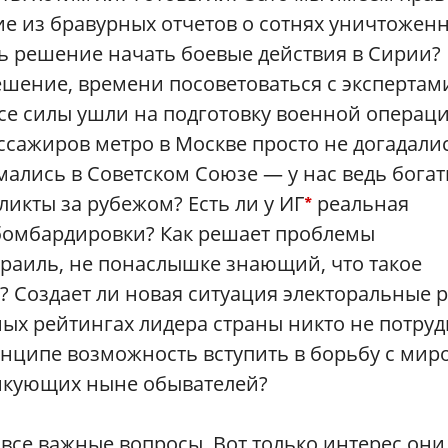
ие из бравурных отчетов о сотнях уничтожен
ь решение начать боевые действия в Сирии?
решение, времени посоветоваться с экспертам
се силы ушли на подготовку военной операц
пассажиров метро в Москве просто не догадали
ались в Советском Союзе — у нас ведь бога
икты за рубежом? Есть ли у ИГ
реальная
*
бомбардировки? Как решает проблемы
зраиль, не понаслышке знающий, что такое
? Создает ли новая ситуация электоральные 
ых рейтингах лидера страны никто не потруд
инципе возможность вступить в борьбу с ми
никующих ныне обывателей?
 все важные вопросы. Вот только интерес они