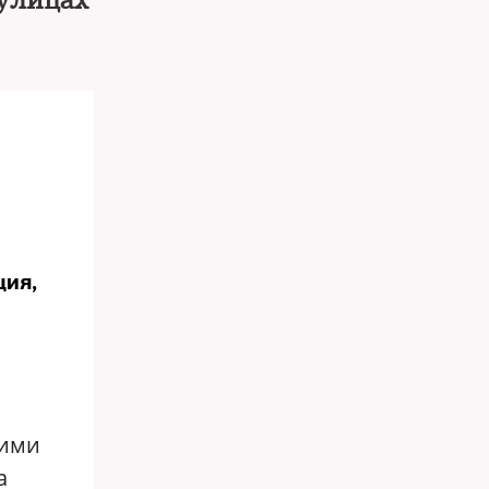
 улицах
ция,
тими
а