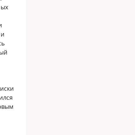
ных
и
ии
сь
тый
риски
ился
ровым
,