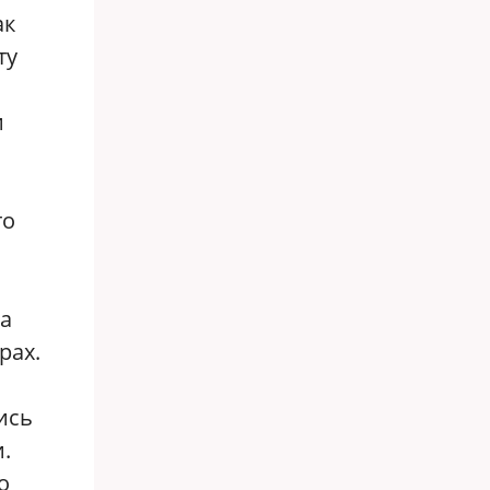
ак
ту
и
то
за
рах.
ись
.
о