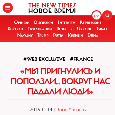
THE NEW TIMES
НОВОЕ ВРЕМЯ
РУ
Opinion
Discussion
Interview
Repressions
Portrait
Investigation
Blogs
/
Ukraine
Israel
Navalny
Trump
Putin
Kremlin
Duma
#WEB EXCLUSIVE
#FRANCE
«МЫ ПРИГНУЛИСЬ И
ПОПОЛЗЛИ... ВОКРУГ НАС
ПАДАЛИ ЛЮДИ»
2015.11.14 |
Boris Yunanov