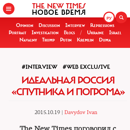
THE NEW TIMES
НОВОЕ ВРЕМЯ
РУ
Opinion
Discussion
Interview
Repressions
Portrait
Investigation
Blogs
/
Ukraine
Israel
Navalny
Trump
Putin
Kremlin
Duma
#INTERVIEW
#WEB EXCLUSIVE
ИДЕАЛЬНАЯ РОССИЯ
«СПУТНИКА И ПОГРОМА»
2015.10.19 |
Davydov Ivan
The New Times поговорил с