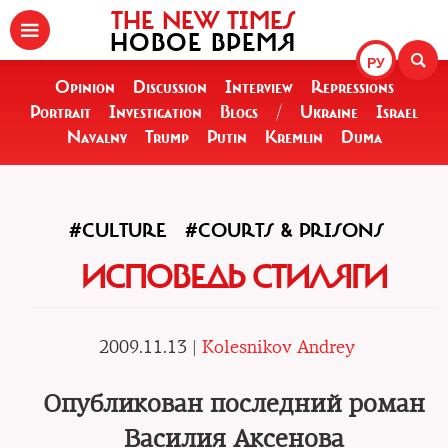
THE NEW TIMES
НОВОЕ ВРЕМЯ
РУ
Opinion
Discussion
Interview
Repressions
Portrait
Investigation
Blogs
/
Ukraine
Israel
Navalny
Trump
Putin
Kremlin
Duma
#CULTURE
#COURTS & PRISONS
ИСПОВЕДЬ СТИЛЯГИ
2009.11.13 |
Kolesnikov Andrey
Опубликован последний роман
Василия Аксенова