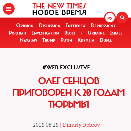
THE NEW TIMES
НОВОЕ ВРЕМЯ
РУ
Opinion
Discussion
Interview
Repressions
Portrait
Investigation
Blogs
/
Ukraine
Israel
Navalny
Trump
Putin
Kremlin
Duma
#WEB EXCLUSIVE
ОЛЕГ СЕНЦОВ
ПРИГОВОРЕН К 20 ГОДАМ
ТЮРЬМЫ
2015.08.25 |
Dmitriy Rebrov